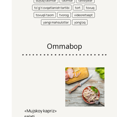
suyuq taomlar
taomlar
tavsiyalar
to'g'ri ovqatlanish tartibi
tort
tovuq
tovuqli taom
tvorog
videoretsept
yangi mahsulotlar
yong'oq
Ommabop
«Mujskoy kapriz»
salati