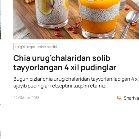
to'g'ri ovqatlanish tartibi
Chia urug’chalaridan solib
tayyorlangan 4 xil pudinglar
Bugun bizlar chia urug’chalaridan tayyorlaniladigan 4 xi
ajoyib pudinglar retseptini taqdim etamiz.
24 Oktabr, 2018
Sharhla
r