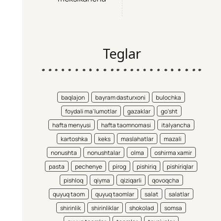
Teglar
baqlajon
bayram dasturxoni
bulochka
foydali ma'lumotlar
gazaklar
go'sht
hafta menyusi
hafta taomnomasi
italyancha
kartoshka
keks
maslahatlar
mazali
nonushta
nonushtalar
olma
oshirma xamir
pasta
pechenye
pirog
pishiriq
pishiriqlar
pishloq
qiyma
qiziqarli
qovoqcha
quyuq taom
quyuq taomlar
salat
salatlar
shirinlik
shirinliklar
shokolad
somsa