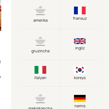
fransuz
amerika
ingliz
gruzincha
l
r
italyan
koreys
nemis
meksikancha