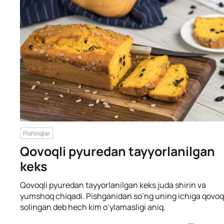
Pishiriqlar
Qovoqli pyuredan tayyorlanilgan
keks
Qovoqli pyuredan tayyorlanilgan keks juda shirin va
yumshoq chiqadi. Pishganidan so’ng uning ichiga qovoq
solingan deb hech kim o’ylamasligi aniq.