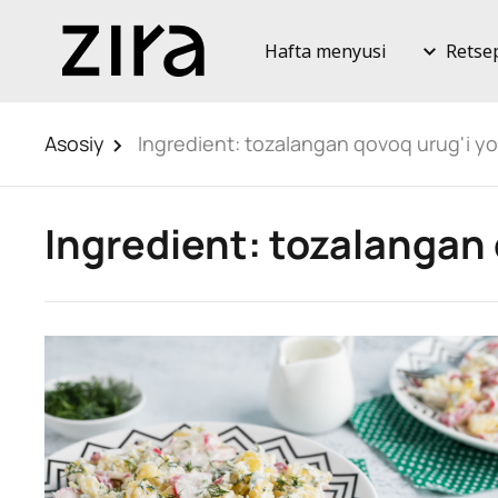
Hafta menyusi
Retse
Asosiy
Ingredient:
tozalangan qovoq urug'i yok
Ingredient:
tozalangan 