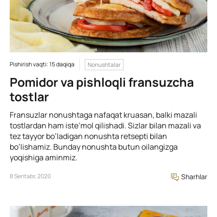
Pishirish vaqti: 15 daqiqa
Nonushtalar
Pomidor va pishloqli fransuzcha
tostlar
Fransuzlar nonushtaga nafaqat kruasan, balki mazali
tostlardan ham iste’mol qilishadi. Sizlar bilan mazali va
tez tayyor bo’ladigan nonushta retsepti bilan
bo’lishamiz. Bunday nonushta butun oilangizga
yoqishiga aminmiz.
8 Sentabr, 2020
Sharhlar