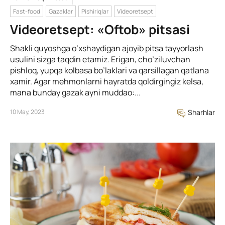
Fast-food
Gazaklar
Pishiriqlar
Videoretsept
Videoretsept: «Oftob» pitsasi
Shakli quyoshga o’xshaydigan ajoyib pitsa tayyorlash
usulini sizga taqdin etamiz. Erigan, cho’ziluvchan
pishloq, yupqa kolbasa bo’laklari va qarsillagan qatlana
xamir. Agar mehmonlarni hayratda qoldirgingiz kelsa,
mana bunday gazak ayni muddao:...
10 May, 2023
Sharhlar