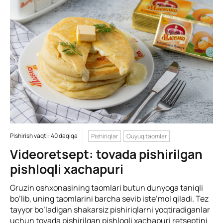
Pishirish vaqti: 40 daqiqa
Pishiriqlar
Quyuq taomlar
Videoretsept: tovada pishirilgan
pishloqli xachapuri
Gruzin oshxonasining taomlari butun dunyoga taniqli
bo’lib, uning taomlarini barcha sevib iste’mol qiladi. Tez
tayyor bo’ladigan shakarsiz pishiriqlarni yoqtiradiganlar
uchun tovada pishirilgan pishloqli xachapuri retseptini