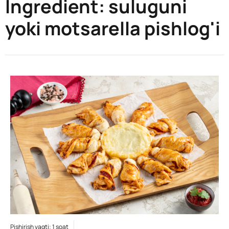
Ingredient:
suluguni
yoki motsarella pishlog'i
Pishirish vaqti: 1 soat