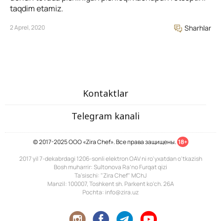
taqdim etamiz.
2 Aprel, 2020
Sharhlar
Kontaktlar
Telegram kanali
© 2017-2025 ООО «Zira Chef». Все права защищены.
18+
2017 yil 7-dekabrdagi 1206-sonli elektron OAV ni ro'yxatdan o'tkazish
Bosh muharrir: Sultonova Ra’no Furqat qizi
Ta'sischi: "Zira Chef" MChJ
Manzil: 100007, Toshkent sh. Parkent ko'ch. 26A
Pochta: info@zira.uz