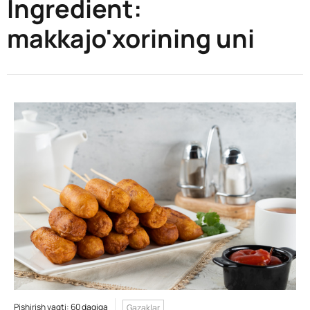
Ingredient:
makkajo'xorining uni
Pishirish vaqti: 60 daqiqa
Gazaklar