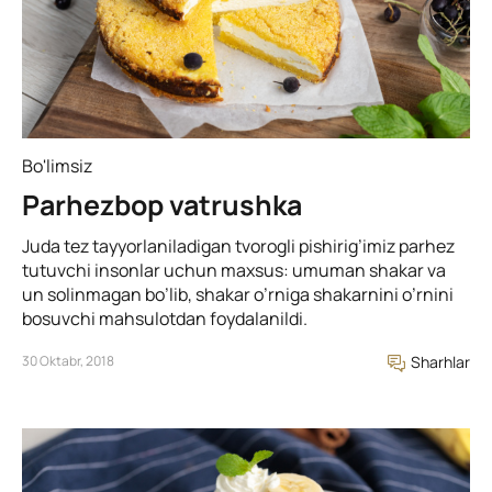
Bo'limsiz
Parhezbop vatrushka
Juda tez tayyorlaniladigan tvorogli pishirig’imiz parhez
tutuvchi insonlar uchun maxsus: umuman shakar va
un solinmagan bo’lib, shakar o’rniga shakarnini o’rnini
bosuvchi mahsulotdan foydalanildi.
30 Oktabr, 2018
Sharhlar