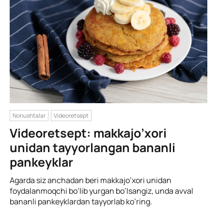
Nonushtalar
Videoretsept
Videoretsept: makkajo’xori
unidan tayyorlangan bananli
pankeyklar
Agarda siz anchadan beri makkajo’xori unidan
foydalanmoqchi bo’lib yurgan bo’lsangiz, unda avval
bananli pankeyklardan tayyorlab ko’ring.