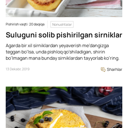
Pishirish vaqti: 20 daqiqa
Nonushtalar
Suluguni solib pishirilgan sirniklar
Agarda bir xil sirniklardan yeyaverish me’dangizga
teggan bo’lsa, unda pishloq qo’shiladigan, shirin
bo’lmagan mana bunday sirniklardan tayyorlab ko’ring.
13 Dekabr, 2019
Sharhlar