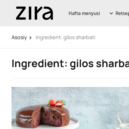
Hafta menyusi
Retse
Asosiy
Ingredient:
gilos sharbati
Ingredient:
gilos sharba