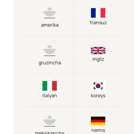
fransuz
amerika
ingliz
gruzincha
italyan
koreys
nemis
meksikancha