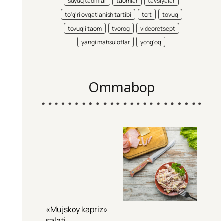
suyuq taomlar
taomlar
tavsiyalar
to'g'ri ovqatlanish tartibi
tort
tovuq
tovuqli taom
tvorog
videoretsept
yangi mahsulotlar
yong'oq
Ommabop
«Mujskoy kapriz»
salati