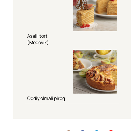
Asalli tort
(Medovik)
Oddiy olmali pirog