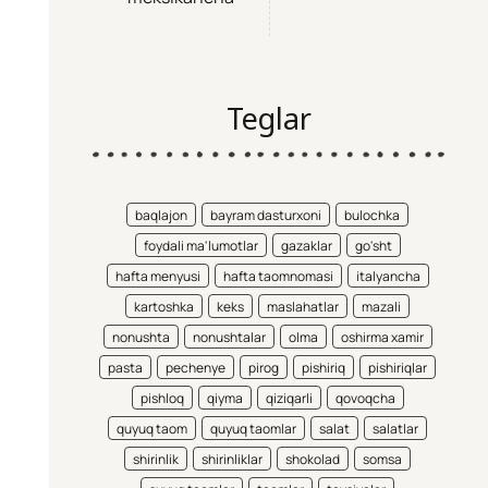
Teglar
baqlajon
bayram dasturxoni
bulochka
foydali ma'lumotlar
gazaklar
go'sht
hafta menyusi
hafta taomnomasi
italyancha
kartoshka
keks
maslahatlar
mazali
nonushta
nonushtalar
olma
oshirma xamir
pasta
pechenye
pirog
pishiriq
pishiriqlar
pishloq
qiyma
qiziqarli
qovoqcha
quyuq taom
quyuq taomlar
salat
salatlar
shirinlik
shirinliklar
shokolad
somsa