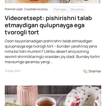
Pishirish vaqti: 2 soatdan ko'proq
Pishiriqlar
Shirinliklar
Videoretsept: pishirishni talab
etmaydigan qulupnayga ega
tvorogli tort
Oson tayyorlanadigan pishirishni talab etmaydigan
qulupnayga ega tvorogli tort – bundan yaxshiroq yana
nima bo’lishi mumkin? Ushbu desert aniq sizning
sevimli shirinliklaringiz orasidan joy oladi. Bunday tortni
mavsumga qaramay yangi...
13 May, 2021
Sharhlar