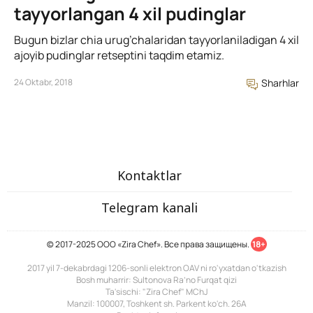
tayyorlangan 4 xil pudinglar
Bugun bizlar chia urug’chalaridan tayyorlaniladigan 4 xil
ajoyib pudinglar retseptini taqdim etamiz.
24 Oktabr, 2018
Sharhlar
Kontaktlar
Telegram kanali
© 2017-2025 ООО «Zira Chef». Все права защищены.
18+
2017 yil 7-dekabrdagi 1206-sonli elektron OAV ni ro'yxatdan o'tkazish
Bosh muharrir: Sultonova Ra’no Furqat qizi
Ta'sischi: "Zira Chef" MChJ
Manzil: 100007, Toshkent sh. Parkent ko'ch. 26A