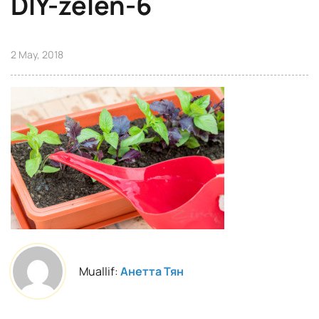
DIY-zelen-6
2 May, 2018
Muallif:
Анетта Тян