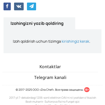
Izohingizni yozib qoldiring
Izoh qoldirish uchun tizimga
kirishingiz kerak
.
Kontaktlar
Telegram kanali
© 2017-2025 ООО «Zira Chef». Все права защищены.
18+
2017 yil 7-dekabrdagi 1206-sonli elektron OAV ni ro'yxatdan o'tkazish
Bosh muharrir: Sultonova Ra’no Furqat qizi