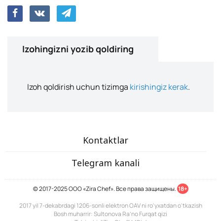
Izohingizni yozib qoldiring
Izoh qoldirish uchun tizimga
kirishingiz kerak
.
Kontaktlar
Telegram kanali
© 2017-2025 ООО «Zira Chef». Все права защищены.
18+
2017 yil 7-dekabrdagi 1206-sonli elektron OAV ni ro'yxatdan o'tkazish
Bosh muharrir: Sultonova Ra’no Furqat qizi