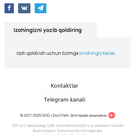
Izohingizni yozib qoldiring
Izoh qoldirish uchun tizimga
kirishingiz kerak
.
Kontaktlar
Telegram kanali
© 2017-2025 ООО «Zira Chef». Все права защищены.
18+
2017 yil 7-dekabrdagi 1206-sonli elektron OAV ni ro'yxatdan o'tkazish
Bosh muharrir: Sultonova Ra’no Furqat qizi