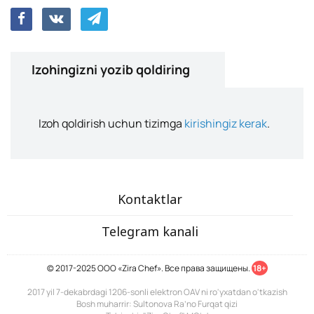
Izohingizni yozib qoldiring
Izoh qoldirish uchun tizimga
kirishingiz kerak
.
Kontaktlar
Telegram kanali
© 2017-2025 ООО «Zira Chef». Все права защищены.
18+
2017 yil 7-dekabrdagi 1206-sonli elektron OAV ni ro'yxatdan o'tkazish
Bosh muharrir: Sultonova Ra’no Furqat qizi