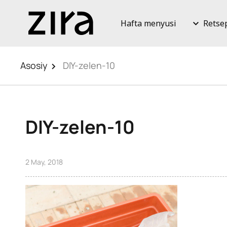
Hafta menyusi
Retse
Asosiy
DIY-zelen-10
DIY-zelen-10
2 May, 2018