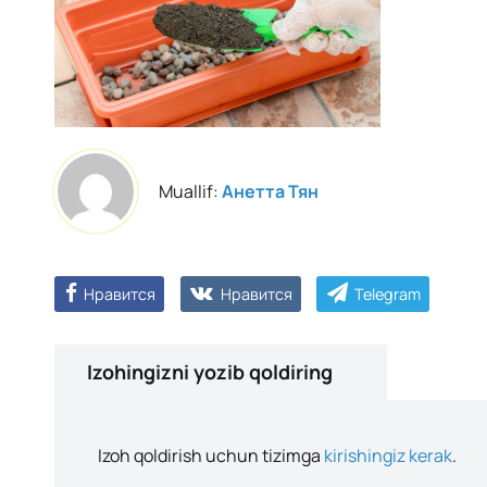
Muallif:
Анетта Тян
Нравится
Нравится
Telegram
Izohingizni yozib qoldiring
Izoh qoldirish uchun tizimga
kirishingiz kerak
.