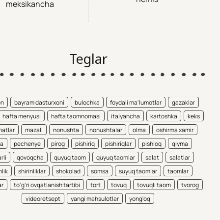
meksikancha
Teglar
on
bayram dasturxoni
bulochka
foydali ma'lumotlar
gazaklar
hafta menyusi
hafta taomnomasi
italyancha
kartoshka
keks
atlar
mazali
nonushta
nonushtalar
olma
oshirma xamir
ta
pechenye
pirog
pishiriq
pishiriqlar
pishloq
qiyma
rli
qovoqcha
quyuq taom
quyuq taomlar
salat
salatlar
nlik
shirinliklar
shokolad
somsa
suyuq taomlar
taomlar
ar
to'g'ri ovqatlanish tartibi
tort
tovuq
tovuqli taom
tvorog
videoretsept
yangi mahsulotlar
yong'oq