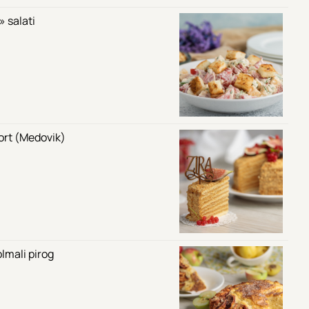
 salati
tort (Medovik)
lmali pirog