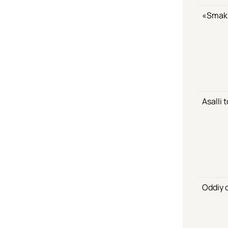
«Smak»
Asalli 
Oddiy o