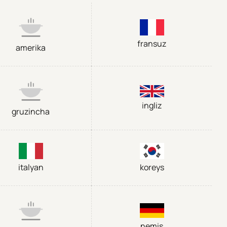
fransuz
amerika
ingliz
gruzincha
italyan
koreys
nemis