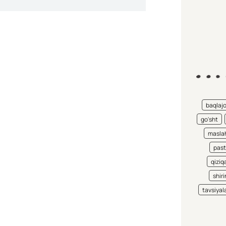
baqlaj
go'sht
maslah
pas
qiziqa
shiri
tavsiyal