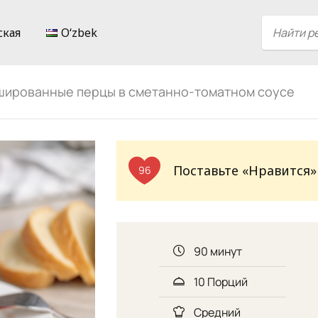
ская
Oʻzbek
ированные перцы в сметанно-томатном соусе
Поставьте «Нравится»
96
90 минут
10 Порций
Средний