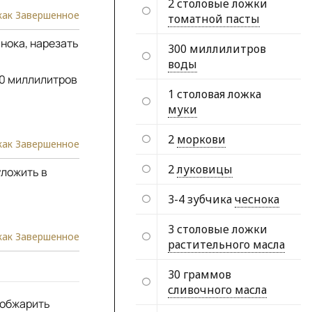
2 столовые ложки
как Завершенное
томатной пасты
нока, нарезать
300 миллилитров
воды
00 миллилитров
1 столовая ложка
муки
2
моркови
как Завершенное
2
луковицы
уложить в
3-4 зубчика
чеснока
3 столовые ложки
как Завершенное
растительного масла
30 граммов
сливочного масла
 обжарить