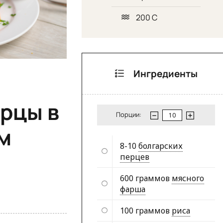
200 С
Ингредиенты
рцы в
Порции:
м
8-10
болгарских
перцев
600 граммов
мясного
фарша
100 граммов
риса