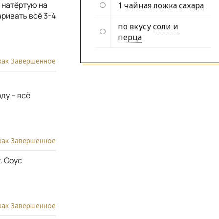
 натёртую на
1 чайная ложка
сахара
аривать всё 3-4
по вкусу
соли и
перца
как Завершенное
ду – всё
как Завершенное
. Соус
как Завершенное