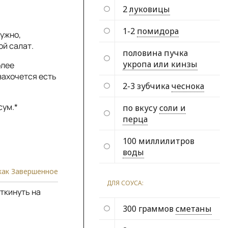
2
луковицы
1-2
помидора
нужно,
ой салат.
половина пучка
укропа или кинзы
олее
захочется есть
2-3 зубчика
чеснока
сум.*
по вкусу
соли и
перца
100 миллилитров
воды
как Завершенное
ДЛЯ СОУСА:
ткинуть на
300 граммов
сметаны