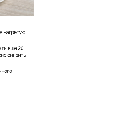
 в нагретую
ать ещё 20
жно снизить
много