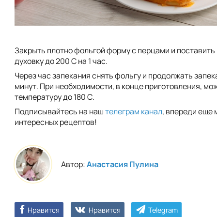
Закрыть плотно фольгой форму с перцами и поставить
духовку до 200 С на 1 час.
Через час запекания снять фольгу и продолжать запек
минут. При необходимости, в конце приготовления, мо
температуру до 180 С.
Подписывайтесь на наш
телеграм канал
, впереди еще 
интересных рецептов!
Автор:
Анастасия Пулина
Нравится
Нравится
Telegram