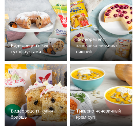
Видеорецепт:
Видеорецепт: кекс с
запеканка-чизкейк с
сухофруктами
вишней
Видеорецепт: кулич-
Тыквено-чечевичный
бриошь
крем-суп