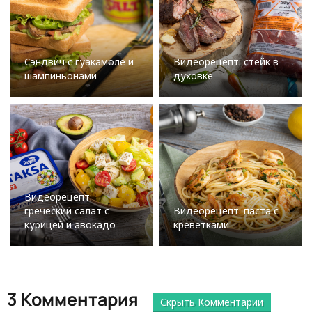
Сэндвич с гуакамоле и
Видеорецепт: стейк в
шампиньонами
духовке
Видеорецепт:
греческий салат с
Видеорецепт: паста с
курицей и авокадо
креветками
3 Комментария
Скрыть Комментарии