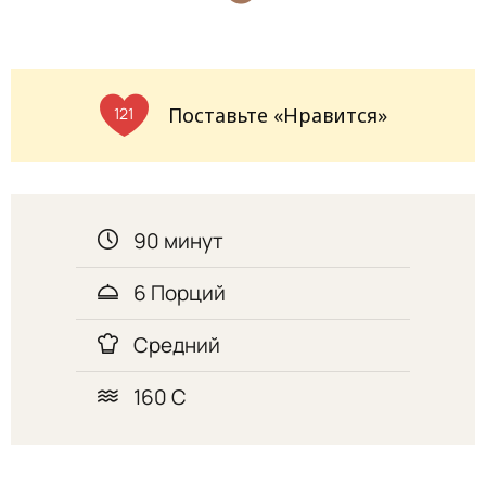
Поставьте «Нравится»
121
90 минут
6 Порций
Средний
160 С