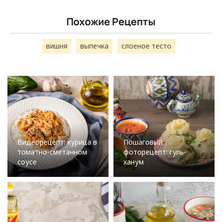
Похожие Рецепты
вишня
выпечка
слоеное тесто
Видеорецепт: курица в
Пошаговый
томатно-сметанном
фоторецепт: гуль-
соусе
ханум