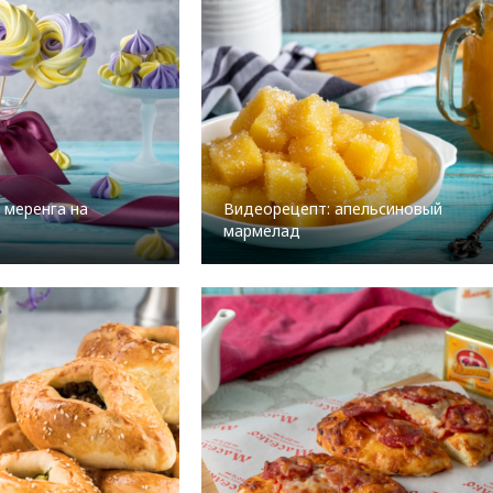
 меренга на
Видеорецепт: апельсиновый
мармелад