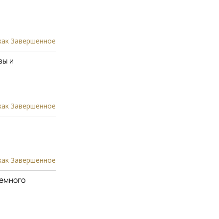
как Завершенное
вы и
как Завершенное
как Завершенное
немного