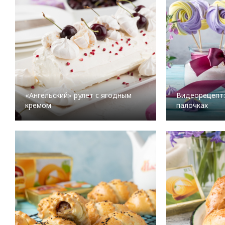
«Ангельский» рулет с ягодным
Видеорецепт:
кремом
палочках