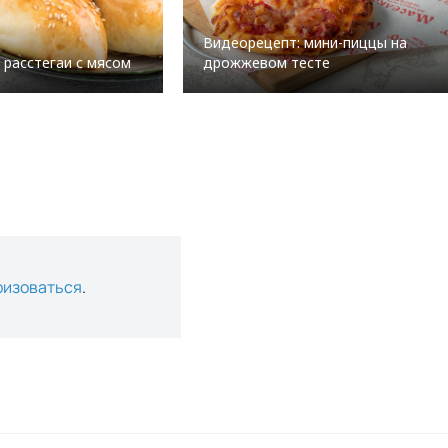
Видеорецепт: мини-пиццы на
 расстегаи с мясом
дрожжевом тесте
ризоваться
.