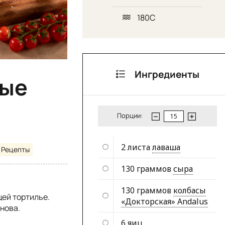
180С
Ингредиенты
ные
Порции:
2 листа
лаваша
Рецепты
130 граммов
сыра
130 граммов
колбасы
ей тортилье.
«Докторская» Andalus
снова.
6
яиц