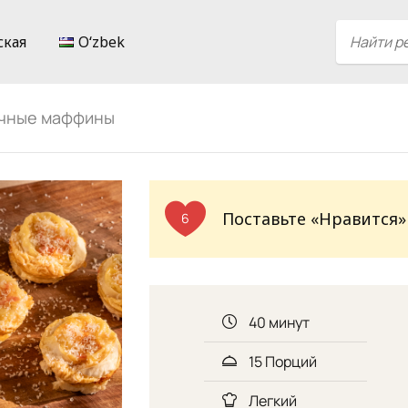
ская
Oʻzbek
ичные маффины
Поставьте «Нравится»
6
40 минут
15 Порций
Легкий