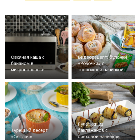
Овсяная каша с
Видеорецепт: булочки
бананом в
«Розочки» с
микроволновке
творожной начинкой
Рулетики из
Турецкий десерт
баклажанов с
«Сютлач»
ореховой начинкой