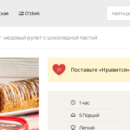
ская
Oʻzbek
: медовый рулет с шоколадной пастой
Поставьте «Нравится»
21
1 час
5 Порций
Легкий