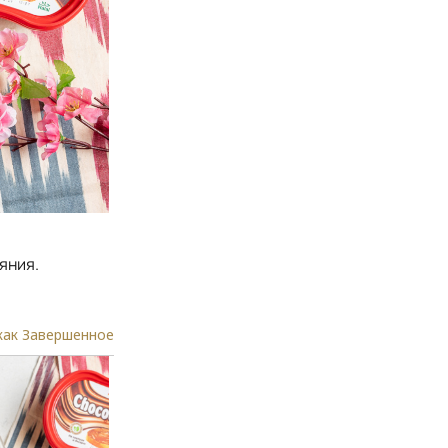
яния.
как Завершенное