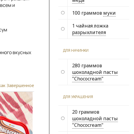
мёда
 всем и
100 граммов
муки
1 чайная ложка
сум
разрыхлителя
ДЛЯ НАЧИНКИ
много вкусных
280 граммов
шоколадной пасты
"Chococream"
как Завершенное
ДЛЯ УКРАШЕНИЯ
20 граммов
шоколадной пасты
"Chococream"