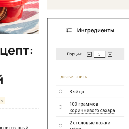
Ингредиенты
цепт:
Порции:
й
ДЛЯ БИСКВИТА
3
яйца
ты
100 граммов
коричневого сахара
2 столовые ложки
спроигрышный