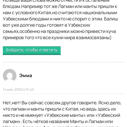
Но ведь ваши слова можно отнести и к остальным
блюдам.Например тот же Лагман или манты пришли к
нам с условного Китая,но считаются национальными
Узбекскими блюдами и никто не спорит с этим. Балиш
вот уже долгие годы готовят в Узбекских
семьях,особенно на праздники.можно привести куча
примеров того что все кухни мира взаимосвязаны)
Войдите, чтобы ответить
Эмма
14 мая, 2020 в 15:42
Нет,нет! Вы сейчас совсем другое говорите. Ясно дело,
что лагман и манты пришли с Китая, но ведь здесь их
никто и не именует «Узбекские манты» или «Узбекский
лагман». Есть чёткое название Манты и Лагман или