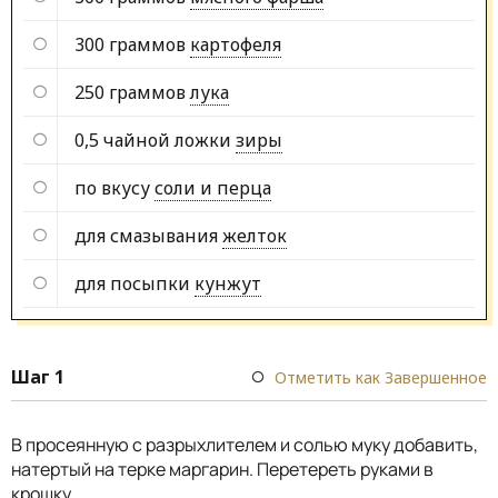
300 граммов
картофеля
250 граммов
лука
0,5 чайной ложки
зиры
по вкусу
соли и перца
для смазывания
желток
для посыпки
кунжут
Шаг 1
Отметить как Завершенное
В просеянную с разрыхлителем и солью муку добавить,
натертый на терке маргарин. Перетереть руками в
крошку.