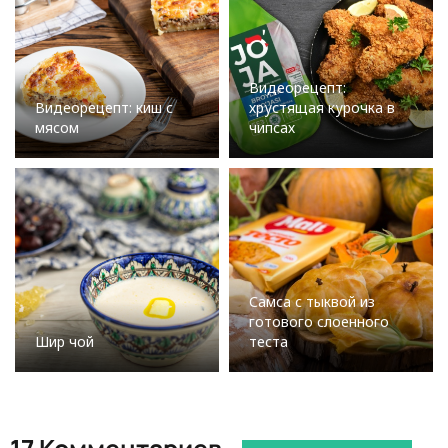
Видеорецепт:
Видеорецепт: киш с
хрустящая курочка в
мясом
чипсах
Самса с тыквой из
готового слоенного
Шир чой
теста