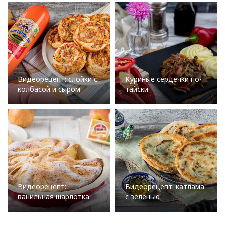
Видеорецепт: слойки с
Куриные сердечки по-
колбасой и сыром
тайски
Видеорецепт:
Видеорецепт: катлама
ванильная шарлотка
с зеленью