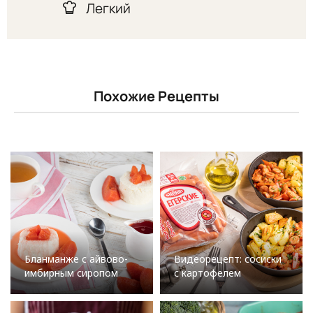
Легкий
Похожие Рецепты
Бланманже с айвово-
Видеорецепт: сосиски
имбирным сиропом
с картофелем