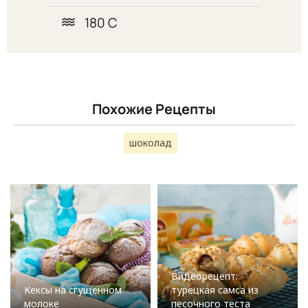
180 С
Похожие Рецепты
шоколад
Видеорецепт:
Кексы на сгущенном
турецкая самса из
молоке
песочного теста