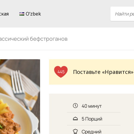
ская
Oʻzbek
ассический бефстроганов
Поставьте «Нравится»
445
40 минут
5 Порций
Средний