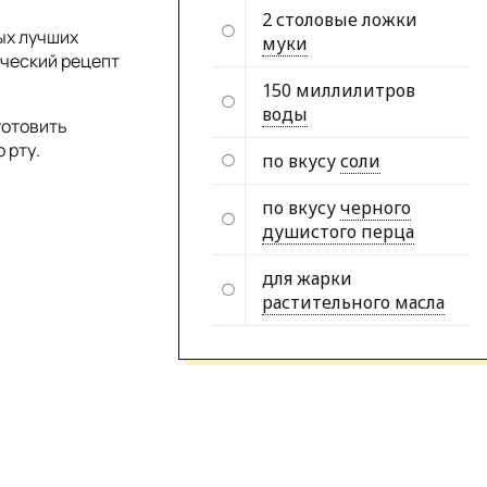
2 столовые ложки
ых лучших
муки
ический рецепт
150 миллилитров
воды
готовить
 рту.
по вкусу
соли
по вкусу
черного
душистого перца
для жарки
растительного масла