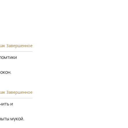
как Завершенное
 ломтики
окон.
как Завершенное
чить и
рыты мукой.