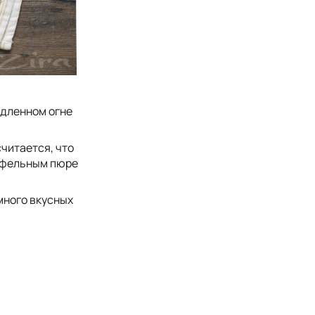
едленном огне
читается, что
тофельным пюре
много вкусных