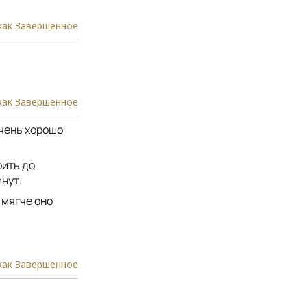
как Завершенное
как Завершенное
очень хорошо
рить до
нут.
 мягче оно
как Завершенное