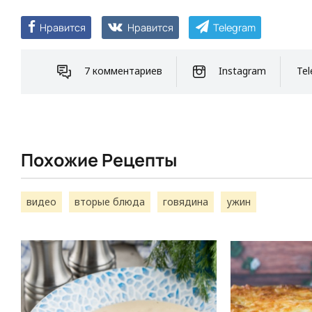
Нравится
Нравится
Telegram
7 комментариев
Instagram
Tel
Похожие Рецепты
видео
вторые блюда
говядина
ужин