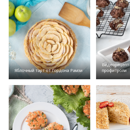
Видеорецепт
Яблочный тарт от Гордона Рамзи
профитроли