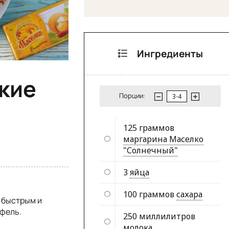
Ингредиенты
кие
Порции:
125 граммов
маргарина Маселко
"Солнечный"
3
яйца
100 граммов
сахара
 быстрым и
афель.
250 миллилитров
молока