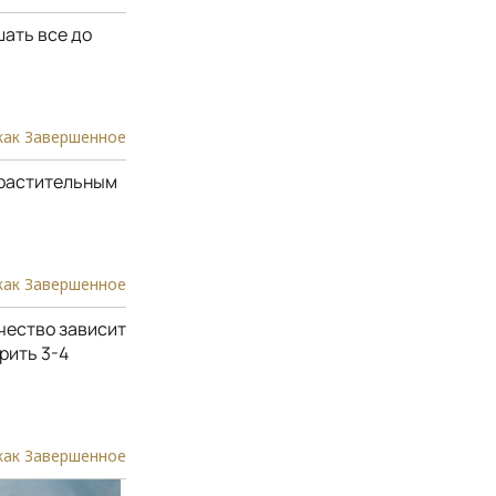
шать все до
как Завершенное
 растительным
как Завершенное
ичество зависит
рить 3-4
как Завершенное