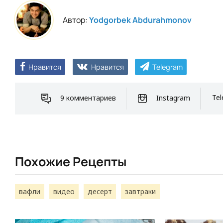
Автор:
Yodgorbek Abdurahmonov
Нравится
Нравится
Telegram
9 комментариев
Instagram
Tel
Похожие Рецепты
вафли
видео
десерт
завтраки