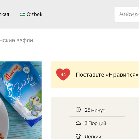
ская
Oʻzbek
нские вафли
Поставьте «Нравится»
94
25 минут
3 Порций
Легкий