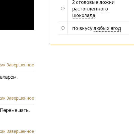
2 столовые ложки
растопленного
шоколада
по вкусу
любых ягод
как Завершенное
сахаром.
как Завершенное
 Перемешать.
как Завершенное