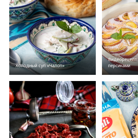
Видеорецепт:
Холодный суп «Чалоп»
персиками