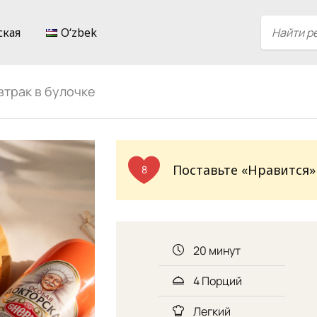
ская
Oʻzbek
втрак в булочке
Поставьте «Нравится»
8
20 минут
4 Порций
Легкий