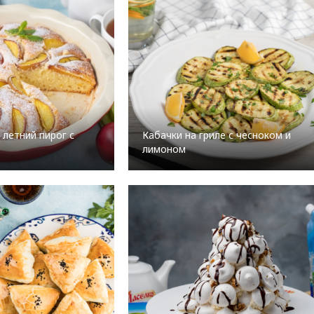
 летний пирог с
Кабачки на гриле с чесноком и
лимоном