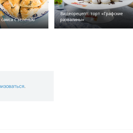
Видеорецепт: торт «Графские
 самса с зеленью
развалины»
ризоваться
.