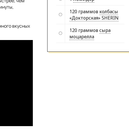
ыстрее, чем
инуты,
120 граммов
колбасы
«Докторская» SHERIN
много вкусных
120 граммов
сыра
моцарелла