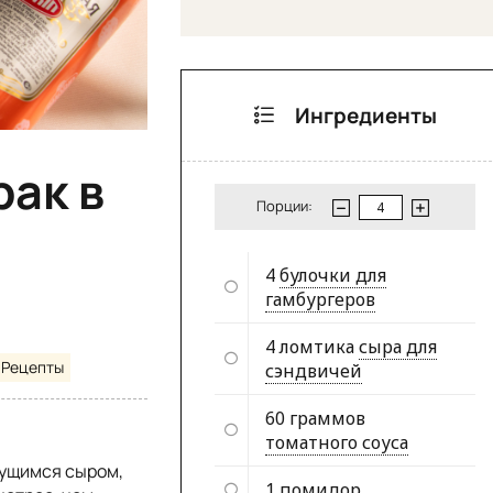
Ингредиенты
рак в
Порции:
4
булочки для
гамбургеров
4 ломтика
сыра для
Рецепты
сэндвичей
60 граммов
томатного соуса
нущимся сыром,
1
помидор