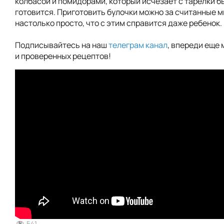
колбасой и помидорами, который исчезает с тарелки б
готовится. Приготовить булочки можно за считанные м
настолько просто, что с этим справится даже ребенок.
Подписывайтесь на наш
телеграм канал
, впереди еще 
и проверенных рецептов!
541