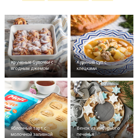
Крученые булочки с
Куриный суп с
ягодным джемом
клецками
Яблочный тарт с
Венок из имбирного
молочной заливкой
печенья