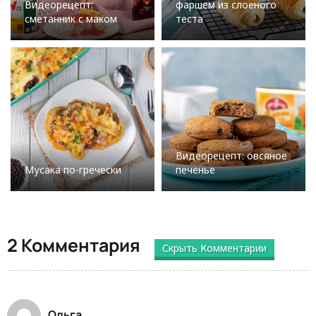
Видеорецепт:
фаршем из слоеного
сметанник с маком
теста
Видеорецепт: овсяное
Мусака по-гречески
печенье
2 Комментария
Скрыть Комментарии
Ольга