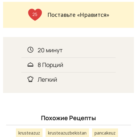
Поставьте «Нравится»
25
20 минут
8 Порций
Легкий
Похожие Рецепты
krusteazuz
krusteazuzbekistan
pancakeuz