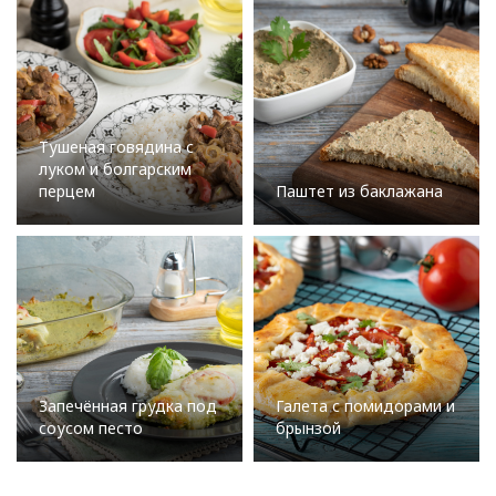
Тушеная говядина с
луком и болгарским
перцем
Паштет из баклажана
Запечённая грудка под
Галета с помидорами и
соусом песто
брынзой