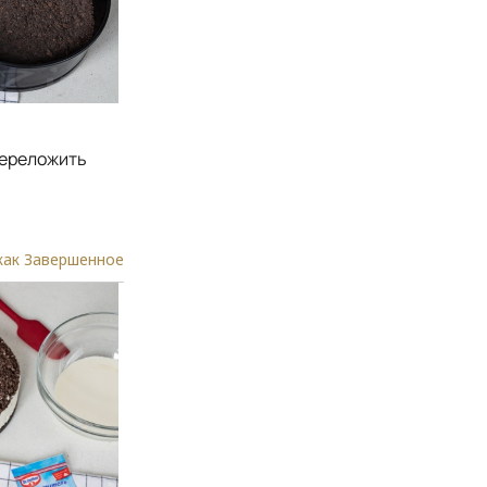
переложить
как Завершенное