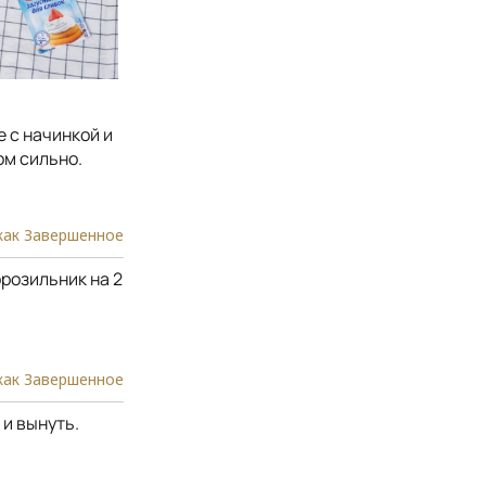
 с начинкой и
ом сильно.
как Завершенное
орозильник на 2
как Завершенное
и вынуть.