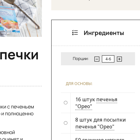
Ингредиенты
ыпечки
Порции:
ДЛЯ ОСНОВЫ:
16 штук
печенья
"Орео"
чки с печеньем
о и полноценно
8 штук для посыпки
печенья "Орео"
новной
 оценят и