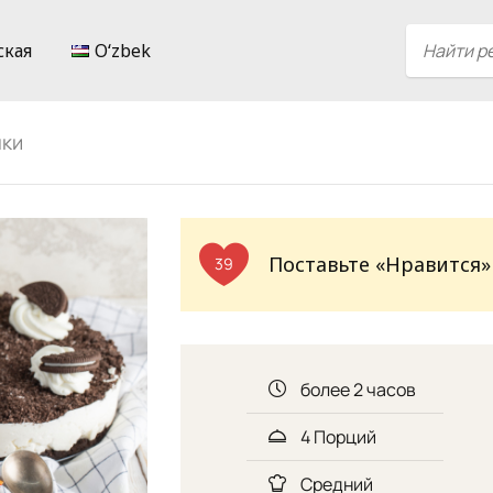
ская
Oʻzbek
чки
Поставьте «Нравится»
39
более 2 часов
4 Порций
Средний