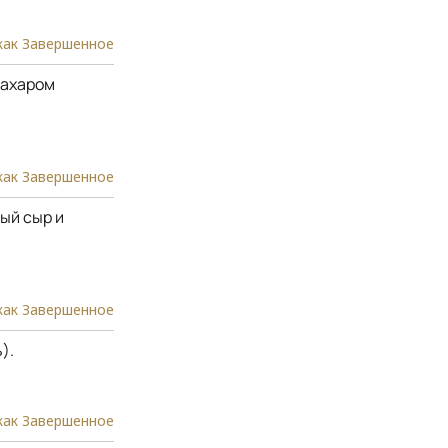
как Завершенное
сахаром
как Завершенное
ый сыр и
как Завершенное
).
как Завершенное