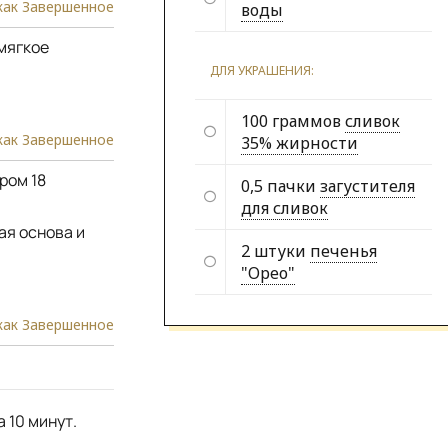
как Завершенное
воды
мягкое
ДЛЯ УКРАШЕНИЯ:
100 граммов
сливок
как Завершенное
35% жирности
ром 18
0,5 пачки
загустителя
для сливок
ая основа и
2 штуки
печенья
"Орео"
как Завершенное
 10 минут.