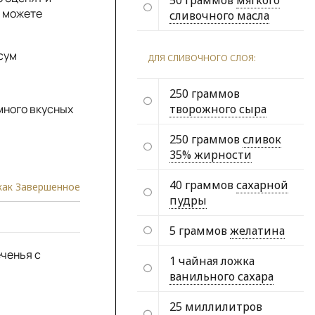
50 граммов
мягкого
— можете
сливочного масла
сум
ДЛЯ СЛИВОЧНОГО СЛОЯ:
250 граммов
много вкусных
творожного сыра
250 граммов
сливок
35% жирности
40 граммов
сахарной
как Завершенное
пудры
5 граммов
желатина
еченья с
1 чайная ложка
ванильного сахара
25 миллилитров