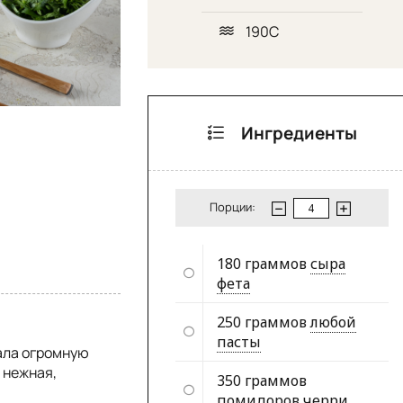
190С
Ингредиенты
Порции:
180 граммов
сыра
фета
250 граммов
любой
пасты
рала огромную
 нежная,
350 граммов
помидоров черри