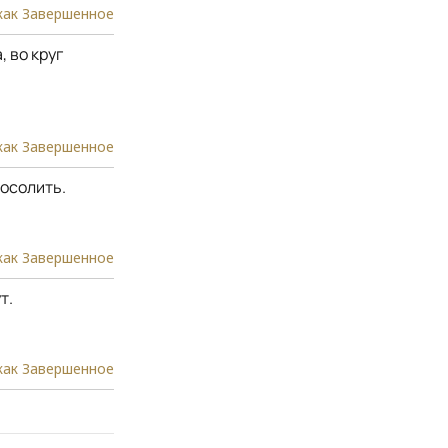
как Завершенное
 во круг
как Завершенное
посолить.
как Завершенное
т.
как Завершенное