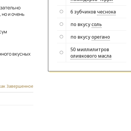
язательно
6 зубчиков
чеснока
 но и очень
по вкусу
соль
сум
по вкусу
орегано
50 миллилитров
много вкусных
оливкового масла
как Завершенное