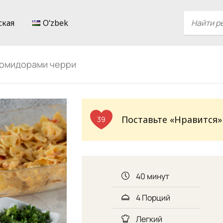
ская
Oʻzbek
помидорами черри
Поставьте «Нравится»
39
40 минут
4 Порций
Легкий