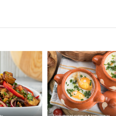
а»
Запеченная курица в горшочках