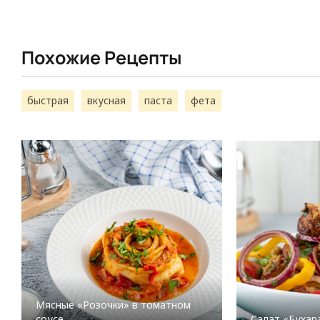
Похожие Рецепты
быстрая
вкусная
паста
фета
Мясные «Розочки» в томатном
соусе
Салат «Бухар