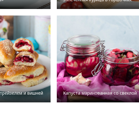
трейзелем и вишней
Капуста маринованная со свеклой