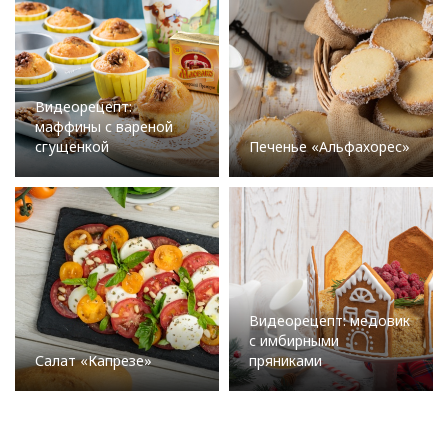
Видеорецепт:
маффины с вареной
сгущенкой
Печенье «Альфахорес»
Видеорецепт: медовик
с имбирными
Салат «Капрезе»
пряниками