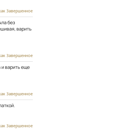
как Завершенное
ыла без
ешивая, варить
как Завершенное
 и варить еще
как Завершенное
паткой.
как Завершенное