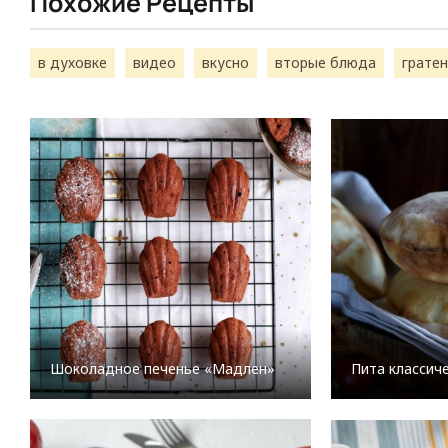
Похожие Рецепты
в духовке
видео
вкусно
вторые блюда
гратен
Шоколадное печенье «Мадлен»
Пита классич