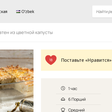
ская
Oʻzbek
атен из цветной капусты
Поставьте «Нравится»
18
1 час
6 Порций
Средний