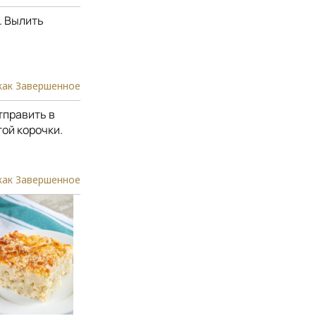
. Вылить
как Завершенное
тправить в
той корочки.
как Завершенное