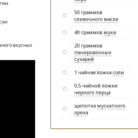
гим.
50 граммов
сливочного масла
сум
40 граммов
муки
много вкусных
20 граммов
панировочных
сухарей
1 чайная ложка
соли
0,5 чайной ложки
черного перца
щепотка
мускатного
ореха