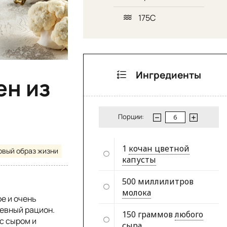
175С
Ингредиенты
ен из
Порции:
1
кочан цветной
овый образ жизни
капусты
500 миллилитров
молока
е и очень
евный рацион.
150 граммов
любого
с сыром и
сыра