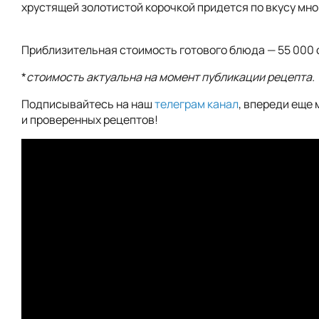
хрустящей золотистой корочкой придется по вкусу мно
Приблизительная стоимость готового блюда — 55 000 
*
стоимость актуальна на момент публикации рецепта.
Подписывайтесь на наш
телеграм канал
, впереди еще 
и проверенных рецептов!