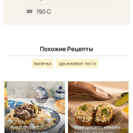
190 С
Похожие Рецепты
выпечка
дрожжевое тесто
Видеорецепт:
Видеорецепт: намазка
Ташкентский плов
с говяжьим языком