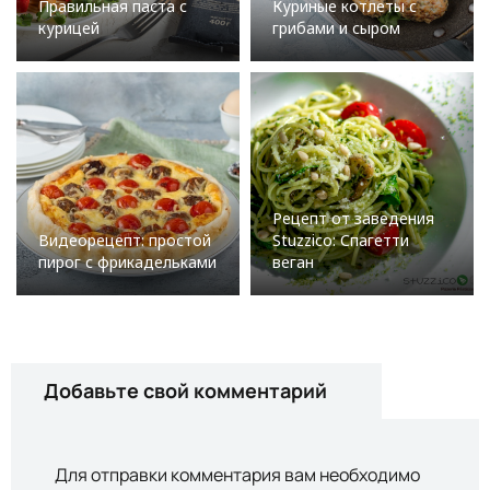
Правильная паста с
Куриные котлеты с
курицей
грибами и сыром
Рецепт от заведения
Видеорецепт: простой
Stuzzico: Спагетти
пирог с фрикадельками
веган
Добавьте свой комментарий
Для отправки комментария вам необходимо