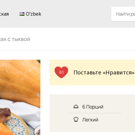
ская
Oʻzbek
ая с тыквой
Поставьте «Нравится»
61
6 Порций
Легкий