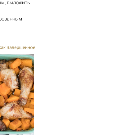
ым, выложить
арезанным
как Завершенное