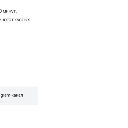
0 минут.
много вкусных
egram-канал