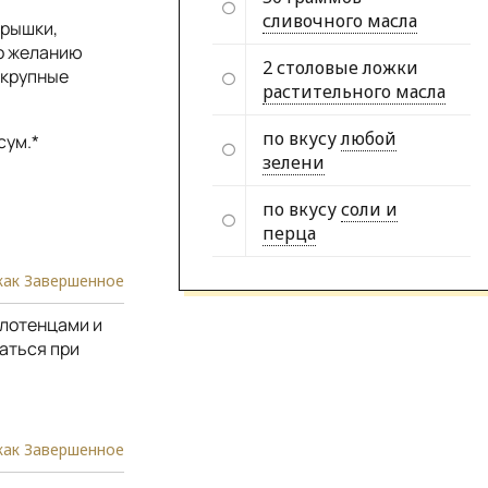
сливочного масла
дрышки,
По желанию
2 столовые ложки
 крупные
растительного масла
по вкусу
любой
сум.*
зелени
по вкусу
соли и
перца
как Завершенное
олотенцами и
аться при
как Завершенное