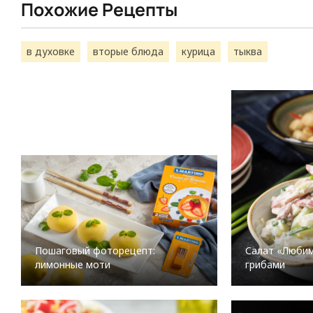
Похожие Рецепты
в духовке
вторые блюда
курица
тыква
Салат «Любим
Пошаговый фоторецепт:
грибами
лимонные моти