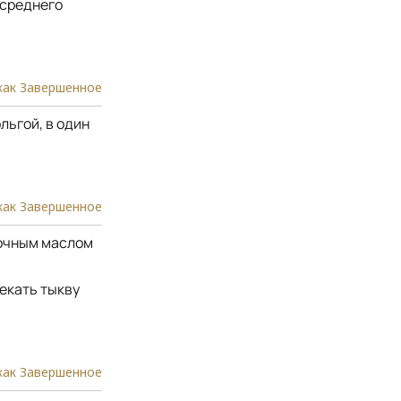
 среднего
как Завершенное
льгой, в один
как Завершенное
вочным маслом
пекать тыкву
как Завершенное