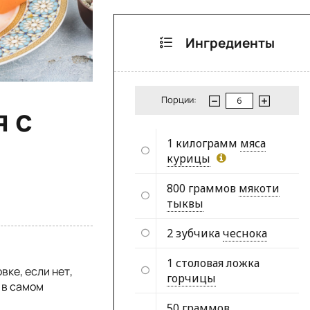
Ингредиенты
Порции:
я с
1 килограмм
мяса
курицы
800 граммов
мякоти
тыквы
2 зубчика
чеснока
1 столовая ложка
вке, если нет,
горчицы
 в самом
50 граммов