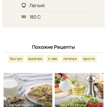
Легкий
180 С
Похожие Рецепты
быстро
выпечка
к чаю
печенье
просто
Тертый пирог с
Салат из теплых