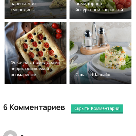
вареньем из
помидоров с
смородины
йогуртовой заправкой
Фокачча с помидорами
черри, оливками и
розмарином
Салат «Шанхай»
6 Комментариев
Скрыть Комментарии