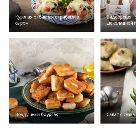
Куриная отбивная с грибами и
Видеорецепт:
сыром
шоколадной 
Воздушный боурсак
Салат с сузь