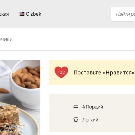
ская
Oʻzbek
нчики
Поставьте «Нравится»
102
4 Порций
Легкий