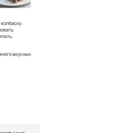
 колбаску.
ровать
ипать.
много вкусных
egram-канал