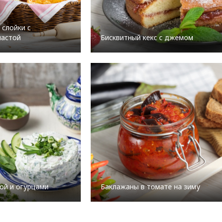
 слойки с
пастой
Бисквитный кекс с джемом
мой и огурцами
Баклажаны в томате на зиму