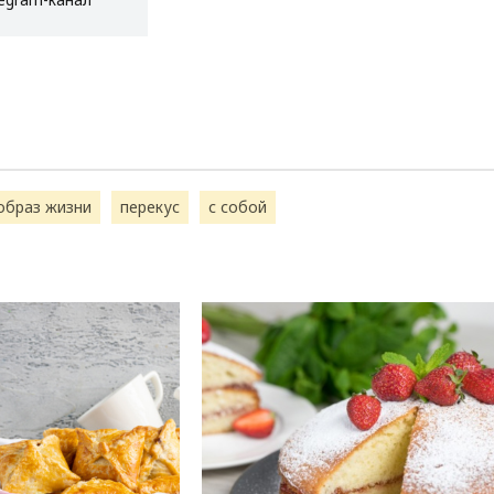
образ жизни
перекус
с собой