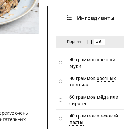
Ингредиенты
Порции:
40 граммов
овсяной
муки
40 граммов
овсяных
хлопьев
60 граммов
мёда или
сиропа
ерекус очень
40 граммов
ореховой
питательных
пасты