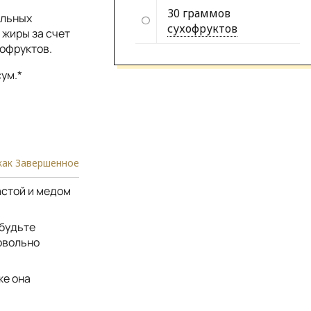
30 граммов
ельных
сухофруктов
 жиры за счет
хофруктов.
ум.*
как Завершенное
астой и медом
 будьте
довольно
же она