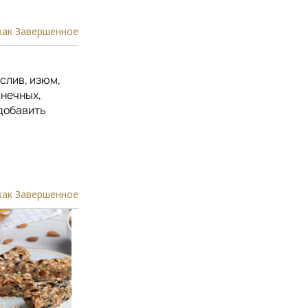
как Завершенное
слив, изюм,
лнечных,
 добавить
как Завершенное