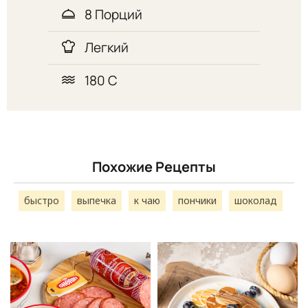
8 Порций
Легкий
180 С
Похожие Рецепты
быстро
выпечка
к чаю
пончики
шоколад