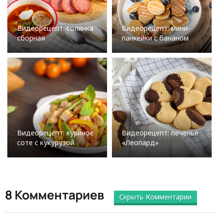
Видеорецепт: солянка
Видеорецепт: мини-
сборная
панкейки с бананом
Видеорецепт: куриное
Видеорецепт: печенье
соте с кукурузой
«Леопард»
8 Комментариев
Скрыть Комментарии