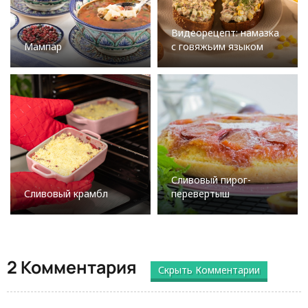
Видеорецепт: намазка
Мампар
с говяжьим языком
Сливовый пирог-
Сливовый крамбл
перевертыш
2 Комментария
Скрыть Комментарии