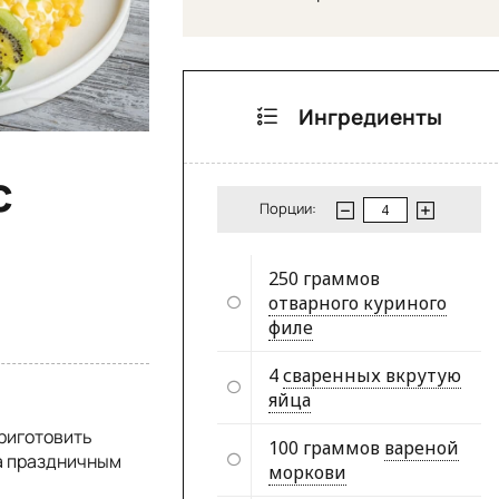
Ингредиенты
с
Порции:
250 граммов
отварного куриного
филе
4
сваренных вкрутую
яйца
приготовить
100 граммов
вареной
за праздничным
моркови