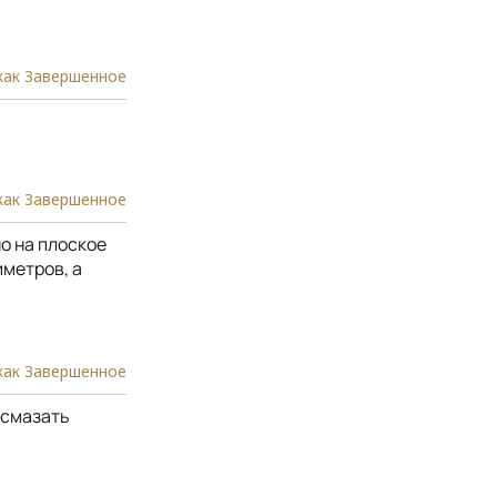
как Завершенное
как Завершенное
о на плоское
метров, а
как Завершенное
 смазать