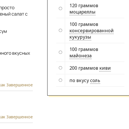
120 граммов
 просто
моцареллы
еный салат с
100 граммов
консервированной
сум
кукурузы
100 граммов
много вкусных
майонеза
200 граммов
киви
по вкусу
соль
как Завершенное
как Завершенное