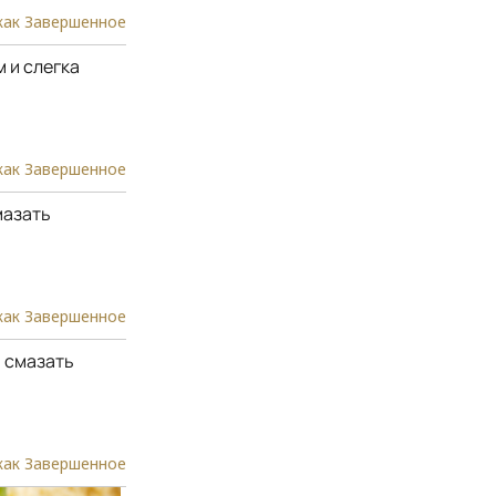
как Завершенное
 и слегка
как Завершенное
мазать
как Завершенное
 смазать
как Завершенное