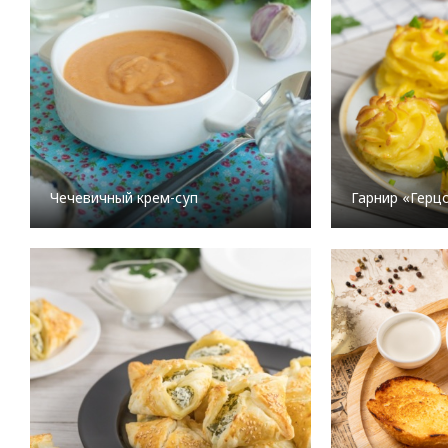
Чечевичный крем-суп
Гарнир «Герц