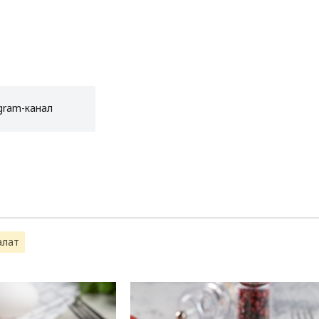
gram-канал
алат