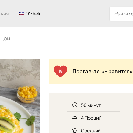
ская
Oʻzbek
ицей
Поставьте «Нравится»
18
50 минут
4 Порций
Средний