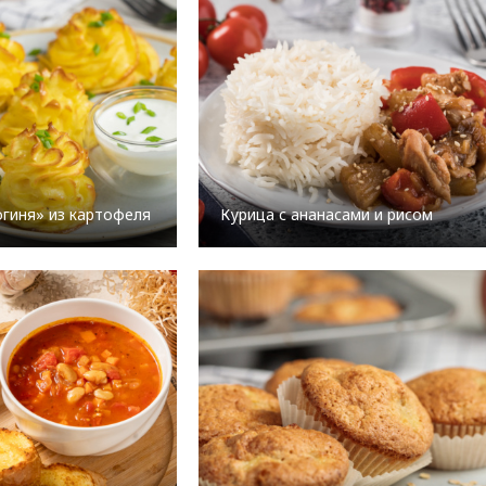
огиня» из картофеля
Курица с ананасами и рисом