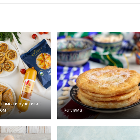
самса и рулетики с
ром
Катлама