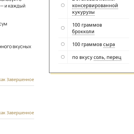
консервированной
 — и каждый
кукурузы
сум
100 граммов
брокколи
100 граммов
сыра
много вкусных
по вкусу
соль, перец
как Завершенное
как Завершенное