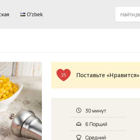
ская
Oʻzbek
Поставьте «Нравится»
25
30 минут
6 Порций
Средний