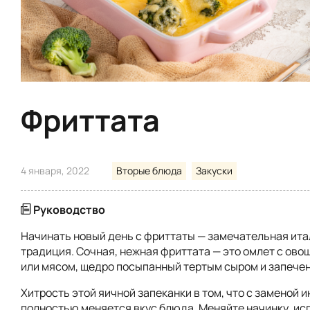
Фриттата
4 января, 2022
Вторые блюда
Закуски
Руководство
Начинать новый день с фриттаты — замечательная ит
традиция. Сочная, нежная фриттата — это омлет с ово
или мясом, щедро посыпанный тертым сыром и запечен
Хитрость этой яичной запеканки в том, что с заменой 
полностью меняется вкус блюда. Меняйте начинку, ис