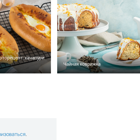
торецепт: хачапури
Чайная коврижка
ризоваться
.