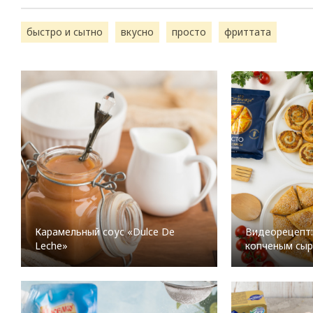
быстро и сытно
вкусно
просто
фриттата
Карамельный соус «Dulce De
Видеорецепт: 
Leche»
копченым сы