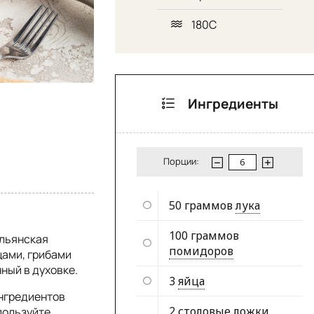
180С
Ингредиенты
Порции:
50 граммов
лука
100 граммов
альянская
помидоров
щами, грибами
ный в духовке.
3
яйца
ингредиентов
2 столовые ложки
пользуйте