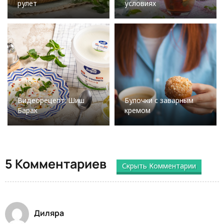
рулет
условиях
Видеорецепт: Шиш
Булочки с заварным
Барак
кремом
5 Комментариев
Скрыть Комментарии
Диляра