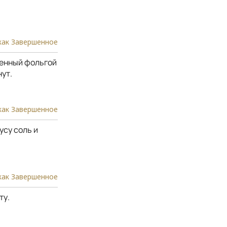
как Завершенное
ленный фольгой
нут.
как Завершенное
усу соль и
как Завершенное
ту.