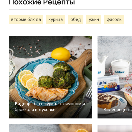
Похожие Рецепты
вторые блюда
курица
обед
ужин
фасоль
Видеорецепт: курица с лимоном и
брокколи в духовке
Видеорецепт: