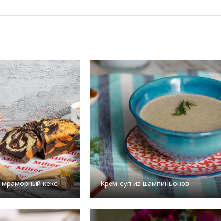
 мраморный кекс
Крем-суп из шампиньонов