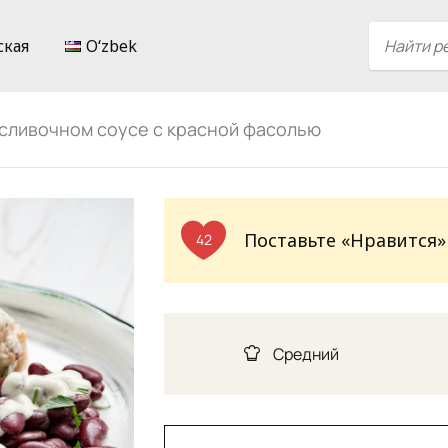
ская
Oʻzbek
 сливочном соусе с красной фасолью
Поставьте «Нравится»
42
Средний