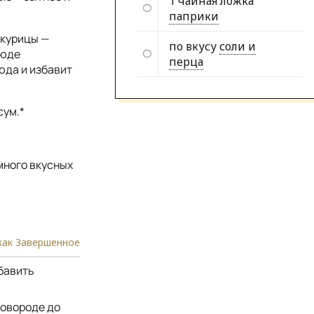
1 чайная ложка
паприки
 курицы —
по вкусу
соли и
люде
перца
юда и избавит
сум.*
много вкусных
как Завершенное
бавить
ковороде до