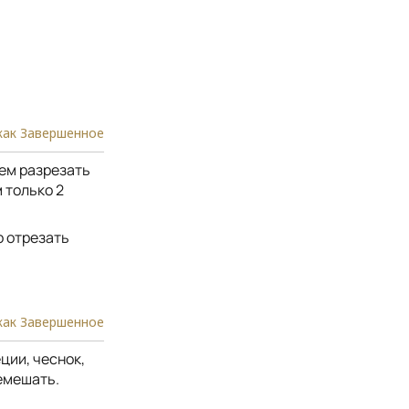
как Завершенное
тем разрезать
 только 2
о отрезать
как Завершенное
ции, чеснок,
емешать.