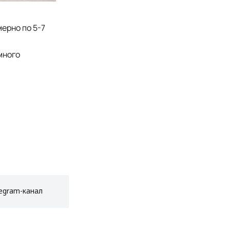
ерно по 5-7
много
egram-канал