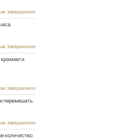
как Завершенное
часа.
как Завершенное
 крахмал и
как Завершенное
 и перемешать.
как Завершенное
ое количество