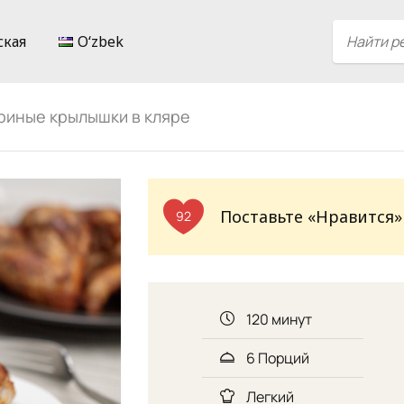
ская
Oʻzbek
риные крылышки в кляре
Поставьте «Нравится»
92
120 минут
6 Порций
Легкий