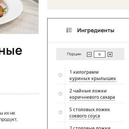
Ингредиенты
иные
Порции:
1 килограмм
куриных крылышек
2 чайные ложки
коричневого сахара
5 столовых ложек
ы их не
соевого соуса
продукт,
2 столовые ложки