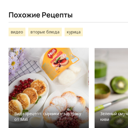
Похожие Рецепты
видео
вторые блюда
курица
Видеорецепт: сырники к завтраку
Зеленый смузи
от Mali
киви