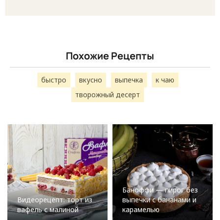
Похожие Рецепты
быстро
вкусно
выпечка
к чаю
творожный десерт
Баноффи — пирог без
Видеорецепт: торт из
выпечки с бананами и
вафель с малиной
карамелью