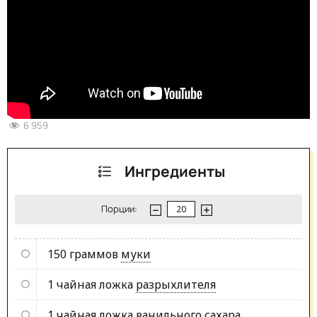
6 959
Ингредиенты
Порции:
150 граммов
муки
1 чайная ложка
разрыхлителя
1 чайная ложка
ванильного сахара