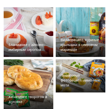
Видеорецепт: куриные
Бланманже с айвово-
крылышки в сливовом
имбирным сиропом
маринаде
Пошаговый
фоторецепт: лимонные
моти
Хачапури с творогом в
духовке