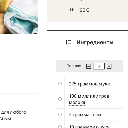
190 С
Ингредиенты
Порции:
275 граммов
муки
100 миллилитров
молока
 для любого
2 грамма
соли
асным
10 граммов
сахара