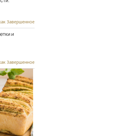
сти.
как Завершенное
етки и
как Завершенное