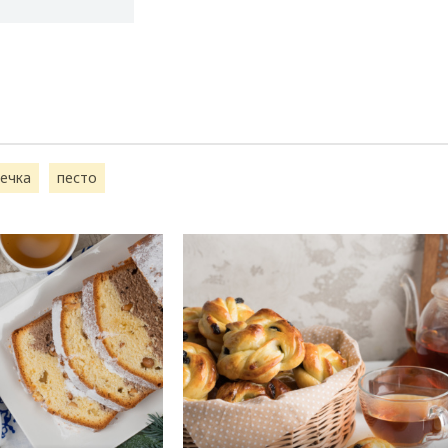
ечка
песто