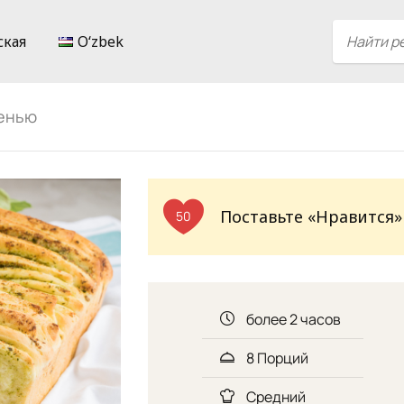
ская
Oʻzbek
ленью
Поставьте «Нравится»
50
более 2 часов
8 Порций
Средний