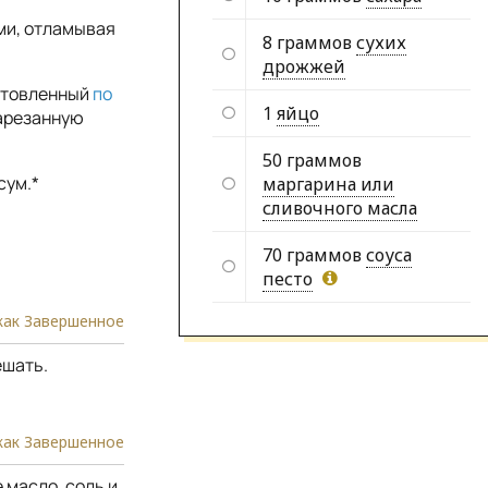
ами, отламывая
8 граммов
сухих
дрожжей
готовленный
по
1
яйцо
нарезанную
50 граммов
сум.*
маргарина или
сливочного масла
70 граммов
соуса
песто
как Завершенное
ешать.
как Завершенное
 масло, соль и