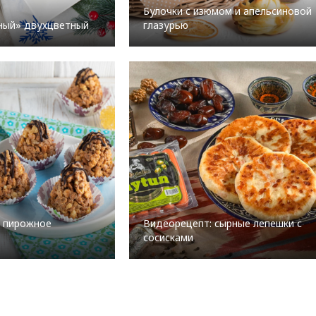
Булочки с изюмом и апельсиновой
ный» двухцветный
глазурью
: пирожное
Видеорецепт: сырные лепешки с
сосисками