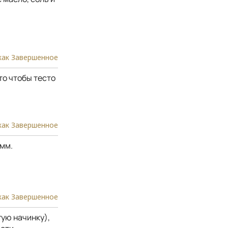
как Завершенное
то чтобы тесто
как Завершенное
 мм.
как Завершенное
ую начинку),