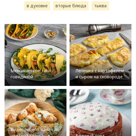
в духовке
вторые блюда
тыква
Мексиканское тако с
Лепешка с картофелем
говядиной
и сыром на сковороде
Видеорецепт: салат из
цветной капусты в
Блинный торт