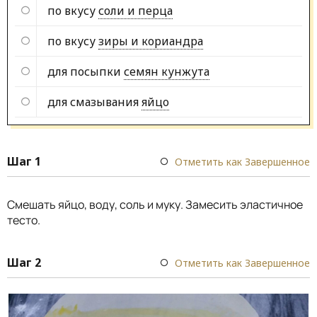
по вкусу
соли и перца
по вкусу
зиры и кориандра
для посыпки
семян кунжута
для смазывания
яйцо
Шаг 1
Отметить как Завершенное
Смешать яйцо, воду, соль и муку. Замесить эластичное
тесто.
Шаг 2
Отметить как Завершенное