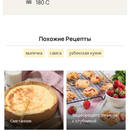
180 С
Похожие Рецепты
выпечка
самса
узбекская кухня
Видеорецепт: печенье
Сметанник
с клубникой